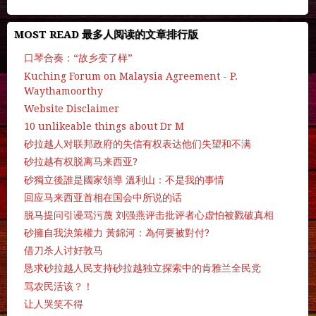
MOST READ 最多人阅读的文章排行版
口琴合奏：“故乡变了样”
Kuching Forum on Malaysia Agreement - P.
Waythamoorthy
Website Disclaimer
10 unlikeable things about Dr M
砂拉越人对联邦政府的失信有权表达他们失望和不满
砂拉越有权脱离马来西亚?
砂獨立後誰是國家領導 溫利山：不是我的事情
回应马来西亚首相在国会中所说的话
脱马提问引谩骂污蔑 刘强燕评击批评者心虚怕被戮破真相
砂擁自我決策權力 黃錦河：為何要被對付?
借刀杀人讨好敦马
恳求砂拉越人民支持砂拉越独立探索中的肯雅兰全民党
骂农民活该？！
让人哭笑不得