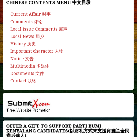
CHINESE CONTENTS MENU 中文目录
Current Affair 时事
Comments 评论
Local Issue Comments 犀声
Local News 犀乡
History 历史
Important character 人物
Notice 文告
Multimedia 多媒体
Documents 文件
Contact 联络
OFFER A GIFT TO SUPPORT PARTI BUMI
KENYALANG CANDIDATES(以财礼方式来支援肯雅兰全民
党后选人)