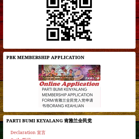
PBK MEMBERSHIP APPLICATION
PARTI BUMI KEYALANG 肯雅兰全民党
Declaration 宣言