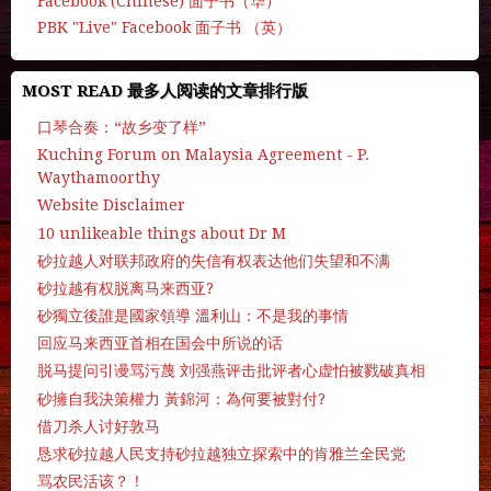
Facebook (Chinese) 面子书（华）
PBK "Live" Facebook 面子书 （英）
MOST READ 最多人阅读的文章排行版
口琴合奏：“故乡变了样”
Kuching Forum on Malaysia Agreement - P.
Waythamoorthy
Website Disclaimer
10 unlikeable things about Dr M
砂拉越人对联邦政府的失信有权表达他们失望和不满
砂拉越有权脱离马来西亚?
砂獨立後誰是國家領導 溫利山：不是我的事情
回应马来西亚首相在国会中所说的话
脱马提问引谩骂污蔑 刘强燕评击批评者心虚怕被戮破真相
砂擁自我決策權力 黃錦河：為何要被對付?
借刀杀人讨好敦马
恳求砂拉越人民支持砂拉越独立探索中的肯雅兰全民党
骂农民活该？！