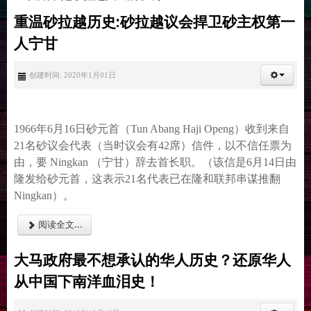
重温砂拉越历史:砂拉越议会捍卫砂主权第一
人宁甘
创建时间: 2020年1月01日
1966年6月16日砂元首（Tun Abang Haji Openg）收到来自
21名砂议会代表（当时议会有42席）信件，以不信任票为
由，要 Ningkan （宁甘）辞去首长职。（该信是6月14日由
隆发给砂元首，这表示21名代表已在隆和联邦串谋推翻
Ningkan）。
阅读全文...
大马政府最不想承认的华人历史？还原华人
从中国下南洋血泪史！