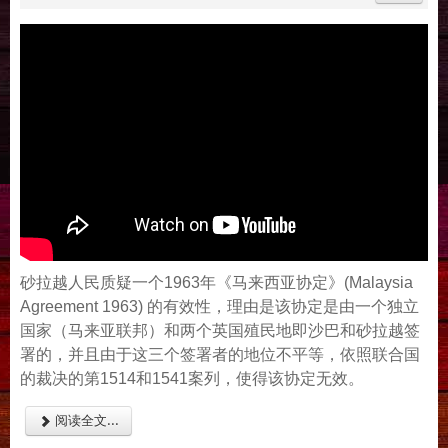
砂拉越人民质疑一个1963年《马来西亚协定》(Malaysia
Agreement 1963) 的有效性，理由是该协定是由一个独立
国家（马来亚联邦）和两个英国殖民地即沙巴和砂拉越签
署的，并且由于这三个签署者的地位不平等，依照联合国
的裁决的第1514和1541案列，使得该协定无效。
阅读全文...