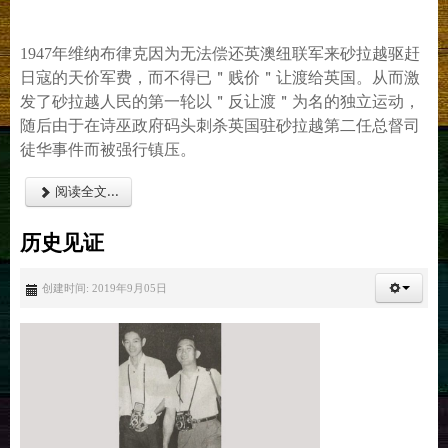
1947年维纳布律克因为无法偿还英澳纽联军来砂拉越驱赶
日寇的天价军费，而不得已＂贱价＂让渡给英国。从而激
发了砂拉越人民的第一轮以＂反让渡＂为名的独立运动，
随后由于在诗巫政府码头刺杀英国驻砂拉越第二任总督司
徒华事件而被强行镇压。
阅读全文...
历史见证
创建时间: 2019年9月05日