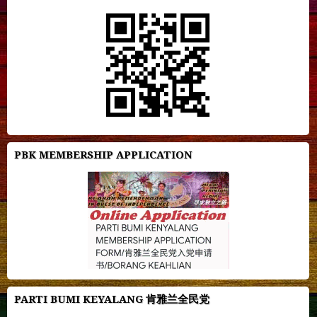
PBK MEMBERSHIP APPLICATION
PARTI BUMI KEYALANG 肯雅兰全民党