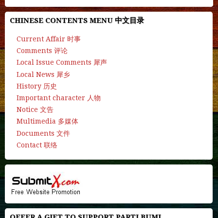
CHINESE CONTENTS MENU 中文目录
Current Affair 时事
Comments 评论
Local Issue Comments 犀声
Local News 犀乡
History 历史
Important character 人物
Notice 文告
Multimedia 多媒体
Documents 文件
Contact 联络
OFFER A GIFT TO SUPPORT PARTI BUMI