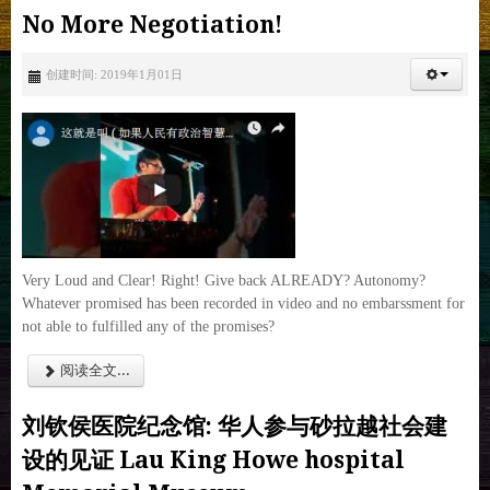
No More Negotiation!
创建时间: 2019年1月01日
Very Loud and Clear! Right! Give back ALREADY? Autonomy?
Whatever promised has been recorded in video and no embarssment for
not able to fulfilled any of the promises?
阅读全文...
刘钦侯医院纪念馆: 华人参与砂拉越社会建
设的见证 Lau King Howe hospital