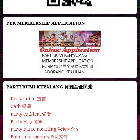
PBK MEMBERSHIP APPLICATION
PARTI BUMI KEYALANG 肯雅兰全民党
Declaration 宣言
Oath 誓词
Party emblem 党徽
Party Flag 党旗
Party name meaning 党名称含义
Policy documents 政策文件