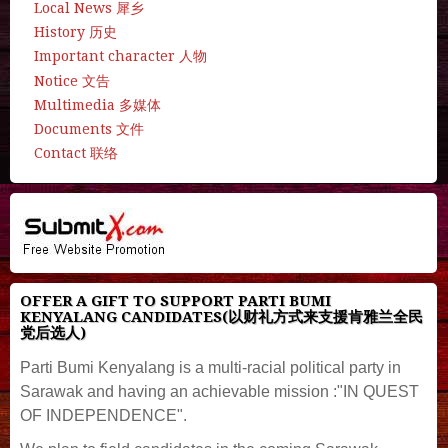
Local News 犀乡
History 历史
Important character 人物
Notice 文告
Multimedia 多媒体
Documents 文件
Contact 联络
OFFER A GIFT TO SUPPORT PARTI BUMI
KENYALANG CANDIDATES(以财礼方式来支援肯雅兰全民
党后选人)
Parti Bumi Kenyalang is a multi-racial political party in
Sarawak and having an achievable mission :"IN QUEST
OF INDEPENDENCE".