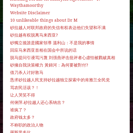
Waythamoorthy
Website Disclaimer
10 unlikeable things about Dr M
砂拉越人对联邦政府的失信有权表达他们失望和不满
砂拉越有权脱离马来西亚?
砂獨立後誰是國家領導 溫利山：不是我的事情
回应马来西亚首相在国会中所说的话
脱马提问引谩骂污蔑 刘强燕评击批评者心虚怕被戮破真相
砂擁自我決策權力 黃錦河：為何要被對付?
借刀杀人讨好敦马
恳求砂拉越人民支持砂拉越独立探索中的肯雅兰全民党
骂农民活该？！
让人哭笑不得
何俐萍.砂拉越人还心系纳吉？
谁疯了？
政府钱太多？
不称职的政治人物
羅斯里多比