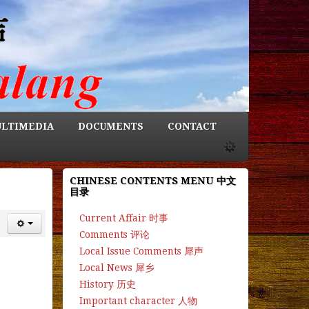
LTIMEDIA
DOCUMENTS
CONTACT
CHINESE CONTENTS MENU 中文
目录
Current Affair 时事
Comments 评论
Local Issue Comments 犀声
Local News 犀乡
History 历史
Important character 人物