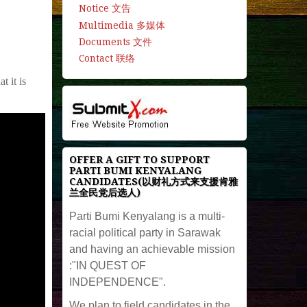
Notice 文告
Multimedia 多媒体
Documents 文件
Contact 联络
 it is
OFFER A GIFT TO SUPPORT
PARTI BUMI KENYALANG
CANDIDATES(以财礼方式来支援肯雅
兰全民党后选人)
Parti Bumi Kenyalang is a multi-
racial political party in Sarawak
and having an achievable mission
:"IN QUEST OF
INDEPENDENCE".
We plan to field candidates in the