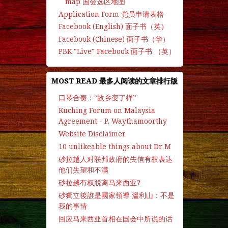
map 国会选区地图
Application Form 党员申请表格
Facebook (English) 面子书（英）
Facebook (Chinese) 面子书（华）
PBK "Live" Facebook 面子书 （英）
MOST READ 最多人阅读的文章排行版
口琴合奏：“故乡变了样”
Kuching Forum on Malaysia
Agreement - P. Waythamoorthy
Website Disclaimer
10 unlikeable things about Dr M
砂拉越人对联邦政府的失信有权表达
他们失望和不满
砂拉越有权脱离马来西亚?
砂獨立後誰是國家領導 溫利山：不是
我的事情
回应马来西亚首相在国会中所说的话