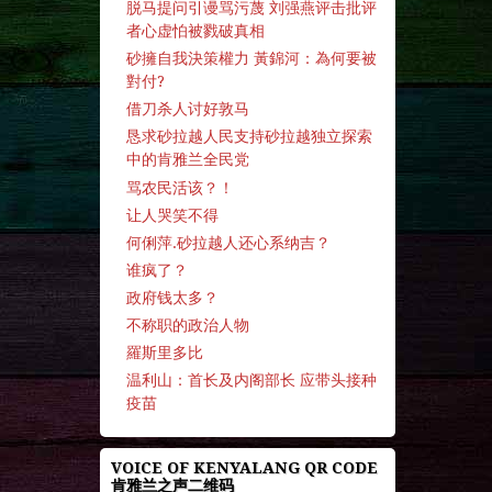
脱马提问引谩骂污蔑 刘强燕评击批评
者心虚怕被戮破真相
砂擁自我決策權力 黃錦河：為何要被
對付?
借刀杀人讨好敦马
恳求砂拉越人民支持砂拉越独立探索
中的肯雅兰全民党
骂农民活该？！
让人哭笑不得
何俐萍.砂拉越人还心系纳吉？
谁疯了？
政府钱太多？
不称职的政治人物
羅斯里多比
温利山：首长及内阁部长 应带头接种
疫苗
VOICE OF KENYALANG QR CODE
肯雅兰之声二维码