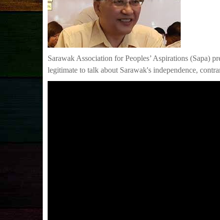
Sarawak Association for Peoples’ Aspirations (Sapa) pre
legitimate to talk about Sarawak's independence, contr