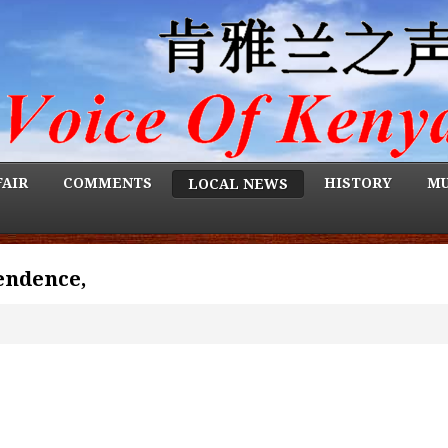
FAIR
COMMENTS
HISTORY
MU
LOCAL NEWS
endence,