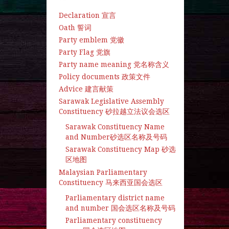
Declaration 宣言
Oath 誓词
Party emblem 党徽
Party Flag 党旗
Party name meaning 党名称含义
Policy documents 政策文件
Advice 建言献策
Sarawak Legislative Assembly
Constituency 砂拉越立法议会选区
Sarawak Constituency Name
and Number砂选区名称及号码
Sarawak Constituency Map 砂选
区地图
Malaysian Parliamentary
Constituency 马来西亚国会选区
Parliamentary district name
and number 国会选区名称及号码
Parliamentary constituency