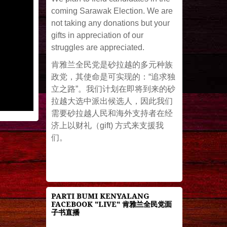
coming Sarawak Election. We are
not taking any donations but your
gifts in appreciation of our
struggles are appreciated.
肯雅兰全民党是砂拉越的多元种族
政党，其使命是可实现的：“追求独
立之路”。我们计划在即将到来的砂
拉越大选中派出候选人，因此我们
需要砂拉越人民和海外支持者在经
济上以财礼（gift) 方式来支援我
们。
PARTI BUMI KENYALANG
FACEBOOK "LIVE" 肯雅兰全民党面
子书直播