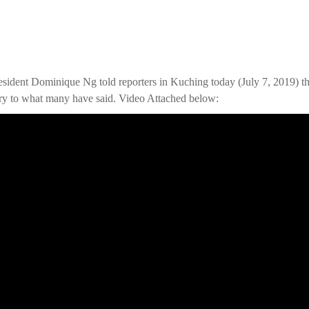
sident Dominique Ng told reporters in Kuching today (July 7, 2019) that
ary to what many have said. Video Attached below: