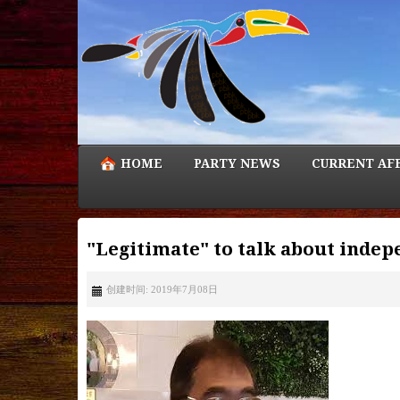
HOME
PARTY NEWS
CURRENT AF
"Legitimate" to talk about indep
创建时间: 2019年7月08日