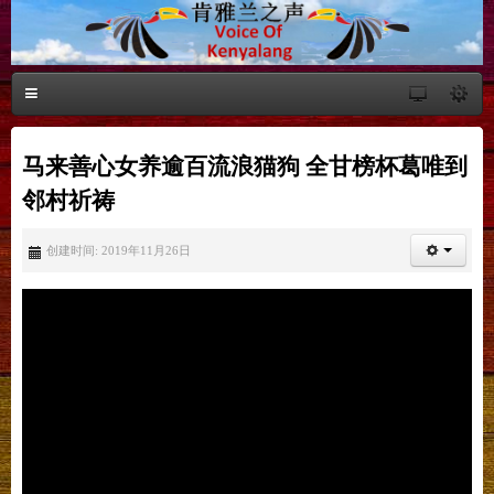
马来善心女养逾百流浪猫狗 全甘榜杯葛唯到
邻村祈祷
创建时间: 2019年11月26日