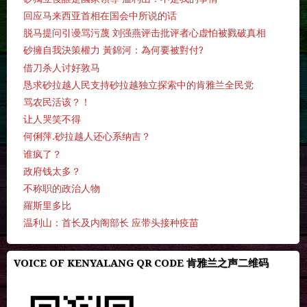
回应马来西亚首相在国会中所说的话
脱马提问引谩骂污蔑 刘强燕评击批评者心虚怕被戮破真相
砂擁自我決策權力 黃錦河：為何要被對付?
借刀杀人讨好敦马
恳求砂拉越人民支持砂拉越独立探索中的肯雅兰全民党
骂农民活该？！
让人哭笑不得
何俐萍.砂拉越人还心系纳吉？
谁疯了？
政府钱太多？
不称职的政治人物
羅斯里多比
温利山：首长及内阁部长 应带头接种疫苗
VOICE OF KENYALANG QR CODE 肯雅兰之声二维码