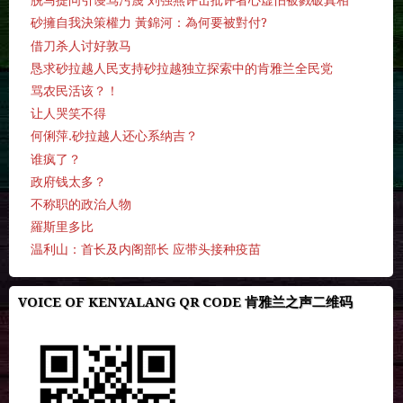
脱马提问引谩骂污蔑 刘强燕评击批评者心虚怕被戮破真相
砂擁自我決策權力 黃錦河：為何要被對付?
借刀杀人讨好敦马
恳求砂拉越人民支持砂拉越独立探索中的肯雅兰全民党
骂农民活该？！
让人哭笑不得
何俐萍.砂拉越人还心系纳吉？
谁疯了？
政府钱太多？
不称职的政治人物
羅斯里多比
温利山：首长及内阁部长 应带头接种疫苗
VOICE OF KENYALANG QR CODE 肯雅兰之声二维码