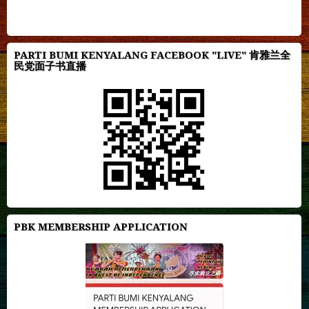
PARTI BUMI KENYALANG FACEBOOK "LIVE" 肯雅兰全
民党面子书直播
PBK MEMBERSHIP APPLICATION