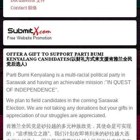
Documents 文件
Contact 联络
OFFER A GIFT TO SUPPORT PARTI BUMI
KENYALANG CANDIDATES(以财礼方式来支援肯雅兰全民
党后选人)
Parti Bumi Kenyalang is a multi-racial political party in
Sarawak and having an achievable mission :"IN QUEST
OF INDEPENDENCE".
We plan to field candidates in the coming Sarawak
Election. We are not taking any donations but your gifts in
appreciation of our struggles are appreciated.
肯雅兰全民党是砂拉越的多元种族政党，其使命是可实现
的：“追求独立之路”。我们计划在即将到来的砂拉越大选