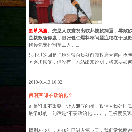
割草风波
。先是人联党发出联邦拨款搁置，导致
是拨款暂停发
，但
张健仁爆料称问题症结在于拨款
掏腰包安排割草工人 .......
只不过这回是把炮头转向质疑前朝政府为何向承包
区逐步恢复，但没有一方站出来说明，将来要如
2019-01-13 10:32
何俐萍·谁在政治化？
谁是谁非不重要，让人泄气的是，政治人物处理
最常喊的一句话是“不要政治化……”，但极度反
挥别2018年，2019年已进入第13天，我们