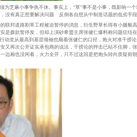
何须为芝麻小事争执不休。事实上，“草”事不是小事，既影响一个
诿，没有真正想要解决问题 反倒各自想从中制造话题的低劣手
内的联邦道路割草工程被迫暂停的消息，衍生野草长得有小腿般
确实是拨款暂停发，但却上演砂希盟主席张健仁爆料称问题症结
。行动党从最高到基层领袖也顺着张健仁的口径，炮火对准干捞
比安又再次公开证实承包商的说法，干捞论的抨击已站不住脚，
另一边厢也没闲着，火力全开，只不过这回是把炮头转向质疑前