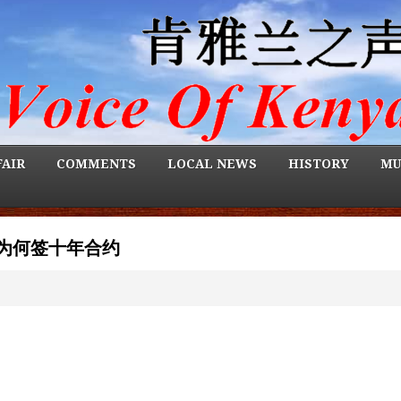
FAIR
COMMENTS
LOCAL NEWS
HISTORY
MU
为何签十年合约