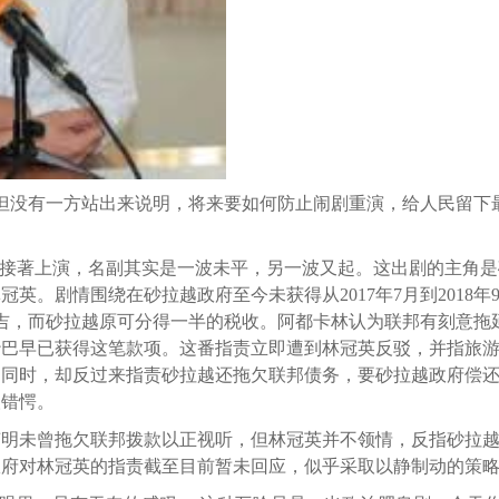
但没有一方站出来说明，将来要如何防止闹剧重演，给人民留下
又接著上演，名副其实是一波未平，另一波又起。这出剧的主角
英。剧情围绕在砂拉越政府至今未获得从2017年7月到2018年
2令吉，而砂拉越原可分得一半的税收。阿都卡林认为联邦有刻意拖
沙巴早已获得这笔款项。这番指责立即遭到林冠英反驳，并指旅
的同时，却反过来指责砂拉越还拖欠联邦债务，要砂拉越政府偿
人错愕。
声明未曾拖欠联邦拨款以正视听，但林冠英并不领情，反指砂拉
政府对林冠英的指责截至目前暂未回应，似乎采取以静制动的策