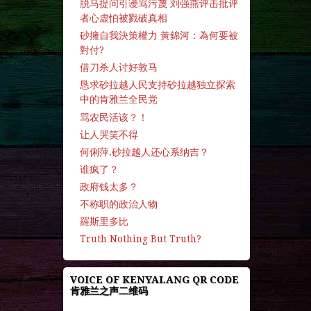
脱马提问引谩骂污蔑 刘强燕评击批评
者心虚怕被戮破真相
砂擁自我決策權力 黃錦河：為何要被
對付?
借刀杀人讨好敦马
恳求砂拉越人民支持砂拉越独立探索
中的肯雅兰全民党
骂农民活该？！
让人哭笑不得
何俐萍.砂拉越人还心系纳吉？
谁疯了？
政府钱太多？
不称职的政治人物
羅斯里多比
Truth Nothing But Truth?
VOICE OF KENYALANG QR CODE
肯雅兰之声二维码