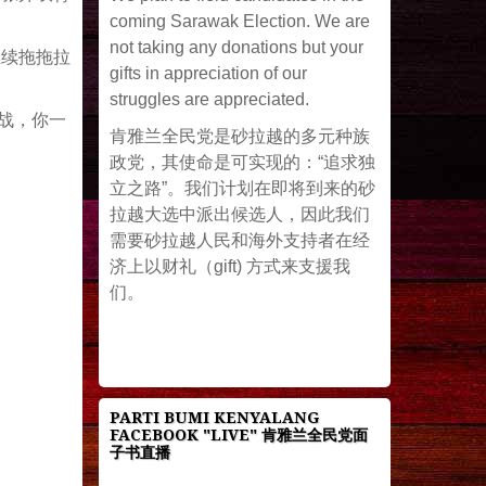
coming Sarawak Election. We are
not taking any donations but your
继续拖拖拉
gifts in appreciation of our
struggles are appreciated.
开战，你一
肯雅兰全民党是砂拉越的多元种族
政党，其使命是可实现的：“追求独
立之路”。我们计划在即将到来的砂
拉越大选中派出候选人，因此我们
需要砂拉越人民和海外支持者在经
济上以财礼（gift) 方式来支援我
们。
PARTI BUMI KENYALANG
FACEBOOK "LIVE" 肯雅兰全民党面
子书直播