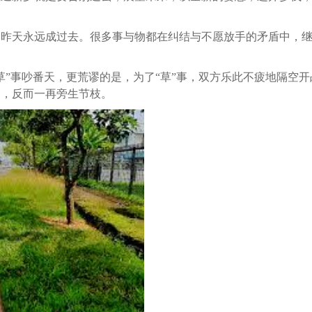
，昨天永远成过去。很多事与物都在纠结与不愿放手的矛盾中，
草”事吵番天，更荒谬的是，为了“草”事，双方乐此不疲地隔空
迹象，反而一再旁生节枝。