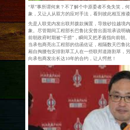
“草”事所谓何来？不了解个中原委者不免失笑，
象，又让人从双方的应对手法，看到彼此相互推
先是人联党内发出联邦拨款搁置，导致砂拉越境
象。尽管期间工程部长巴鲁比安曾出面坦承说明
前朝政府时期被“干捞”，瞬间又把矛盾指向前朝
当承包商亮出工程部的信函佐证，相隔数天巴鲁
厢自掏腰包安排割草工人在一些联邦道路割草，
向承包商发出长达10年的合约，让人愕然！