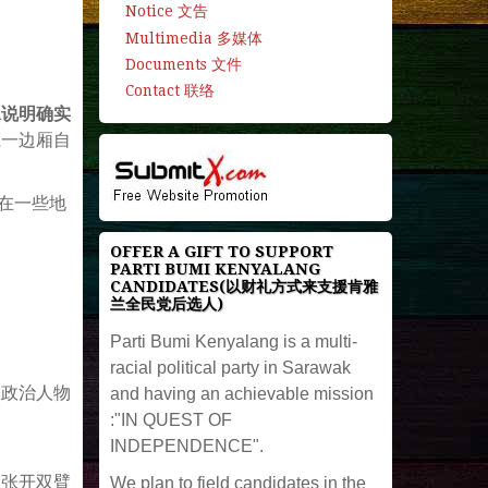
Notice 文告
Multimedia 多媒体
Documents 文件
Contact 联络
承说明确实
仁一边厢自
在一些地
OFFER A GIFT TO SUPPORT
PARTI BUMI KENYALANG
CANDIDATES(以财礼方式来支援肯雅
兰全民党后选人)
Parti Bumi Kenyalang is a multi-
racial political party in Sarawak
。政治人物
and having an achievable mission
:"IN QUEST OF
INDEPENDENCE".
，张开双臂
We plan to field candidates in the