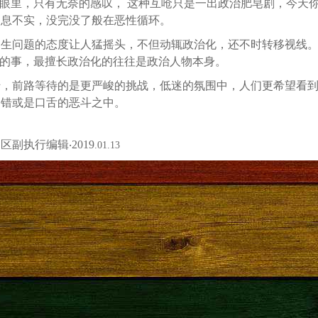
的眼里，只有无奈的感叹， 这种互呛只是一出政治肥皂剧，今天
消息不实，没完没了般在恶性循环。
民生问题的态度让人猛摇头，不但动辄政治化，还不时转移视线
讽的事，最擅长政治化的往往是政治人物本身。
转，前路等待的是更严峻的挑战，低迷的氛围中，人们更希望看
的错或是口舌的恶斗之中。
副执行编辑‧2019
.01.13