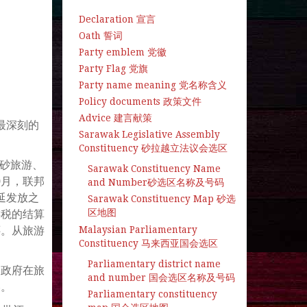
Declaration 宣言
Oath 誓词
Party emblem 党徽
Party Flag 党旗
Party name meaning 党名称含义
Policy documents 政策文件
Advice 建言献策
最深刻的
Sarawak Legislative Assembly
Constituency 砂拉越立法议会选区
是砂旅游、
Sarawak Constituency Name
9月，联邦
and Number砂选区名称及号码
延发放之
Sarawak Constituency Map 砂选
区地图
游税的结算
Malaysian Parliamentary
还。从旅游
Constituency 马来西亚国会选区
Parliamentary district name
越政府在旅
and number 国会选区名称及号码
略。
Parliamentary constituency