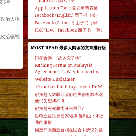
map 国会选区地图
你批评
Application Form 党员申请表格
Facebook (English) 面子书（英）
。政治人物
Facebook (Chinese) 面子书（华）
PBK "Live" Facebook 面子书 （英）
到政治领袖
MOST READ 最多人阅读的文章排行版
口琴合奏：“故乡变了样”
Kuching Forum on Malaysia
Agreement - P. Waythamoorthy
Website Disclaimer
10 unlikeable things about Dr M
砂拉越人对联邦政府的失信有权表达
他们失望和不满
砂拉越有权脱离马来西亚?
砂獨立後誰是國家領導 溫利山：不是
我的事情
回应马来西亚首相在国会中所说的话