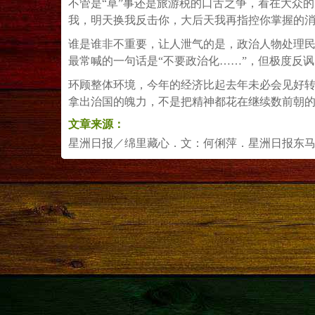
不管是“草”事还是旅游税的口舌之争，看在大众
我，明天换我反击你，大后天我再指控你掌握的
谁是谁非不重要，让人泄气的是，政治人物处理
最常喊的一句话是“不要政治化……”，但极度反
环顾整体环境，今年的经济比起去年未必会见好
拿出治国的魄力，不是把精神都花在继续数前朝
文章来源：
星洲日报／绵里藏心．文：何俐萍．星洲日报东马区