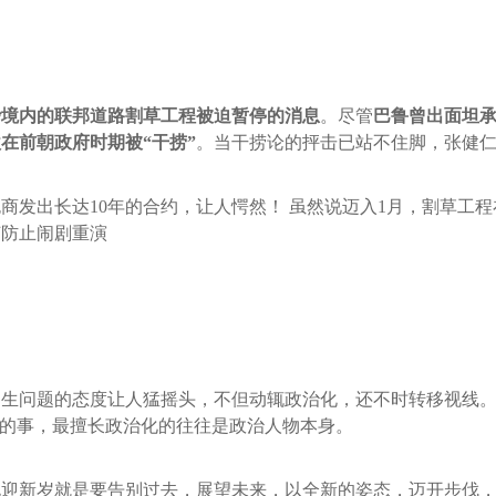
砂境内的联邦道路割草工程被迫暂停的消息
。尽管
巴鲁曾出面坦
在前朝政府时期被“干捞”
。当干捞论的抨击已站不住脚，张健
商发出长达10年的合约，让人愕然！ 虽然说迈入1月，割草工程
何防止闹剧重演
民生问题的态度让人猛摇头，不但动辄政治化，还不时转移视线
讽的事，最擅长政治化的往往是政治人物本身。
常勉励说迎新岁就是要告别过去，展望未来，以全新的姿态，迈开步伐