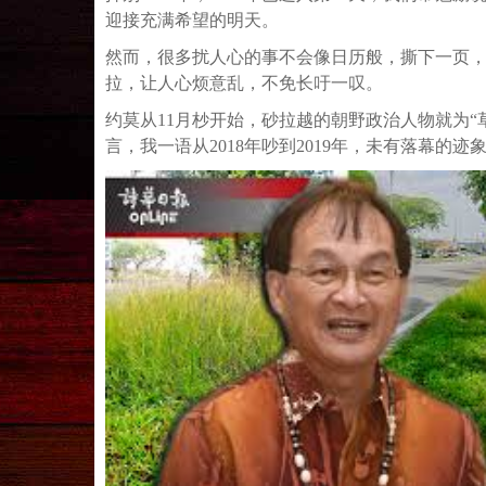
迎接充满希望的明天。
然而，很多扰人心的事不会像日历般，撕下一页
拉，让人心烦意乱，不免长吁一叹。
约莫从11月杪开始，砂拉越的朝野政治人物就为“
言，我一语从2018年吵到2019年，未有落幕的