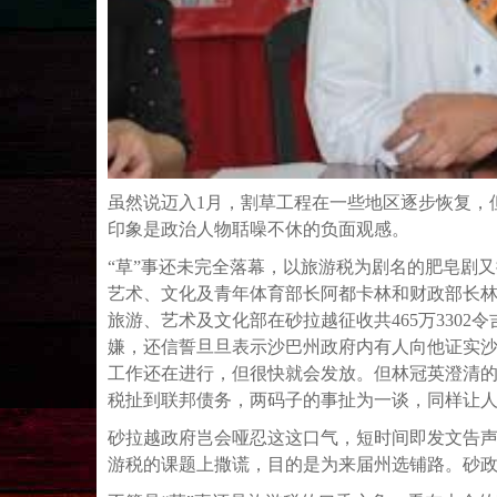
虽然说迈入1月，割草工程在一些地区逐步恢复，
印象是政治人物聒噪不休的负面观感。
“草”事还未完全落幕，以旅游税为剧名的肥皂剧
艺术、文化及青年体育部长阿都卡林和财政部长林冠
旅游、艺术及文化部在砂拉越征收共465万330
嫌，还信誓旦旦表示沙巴州政府内有人向他证实
工作还在进行，但很快就会发放。但林冠英澄清
税扯到联邦债务，两码子的事扯为一谈，同样让
砂拉越政府岂会哑忍这这口气，短时间即发文告
游税的课题上撒谎，目的是为来届州选铺路。砂