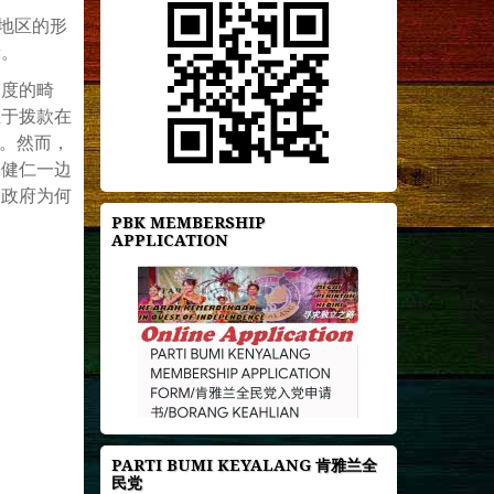
地区的形
段。
高度的畸
在于拨款在
论。然而，
张健仁一边
朝政府为何
PBK MEMBERSHIP
APPLICATION
PARTI BUMI KEYALANG 肯雅兰全
民党