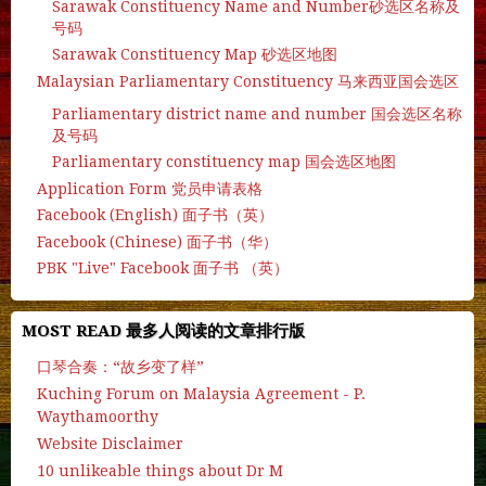
Sarawak Constituency Name and Number砂选区名称及
号码
Sarawak Constituency Map 砂选区地图
Malaysian Parliamentary Constituency 马来西亚国会选区
Parliamentary district name and number 国会选区名称
及号码
Parliamentary constituency map 国会选区地图
Application Form 党员申请表格
Facebook (English) 面子书（英）
Facebook (Chinese) 面子书（华）
PBK "Live" Facebook 面子书 （英）
MOST READ 最多人阅读的文章排行版
口琴合奏：“故乡变了样”
Kuching Forum on Malaysia Agreement - P.
Waythamoorthy
Website Disclaimer
10 unlikeable things about Dr M