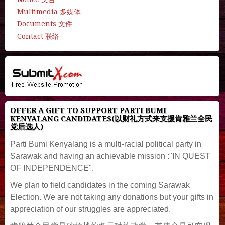
Multimedia 多媒体
Documents 文件
Contact 联络
OFFER A GIFT TO SUPPORT PARTI BUMI
KENYALANG CANDIDATES(以财礼方式来支援肯雅兰全民
党后选人)
Parti Bumi Kenyalang is a multi-racial political party in
Sarawak and having an achievable mission :"IN QUEST
OF INDEPENDENCE".
We plan to field candidates in the coming Sarawak
Election. We are not taking any donations but your gifts in
appreciation of our struggles are appreciated.