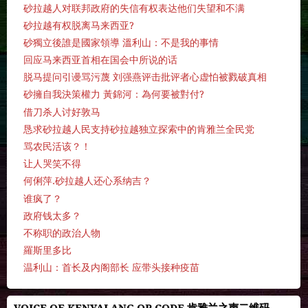
砂拉越人对联邦政府的失信有权表达他们失望和不满
砂拉越有权脱离马来西亚?
砂獨立後誰是國家領導 溫利山：不是我的事情
回应马来西亚首相在国会中所说的话
脱马提问引谩骂污蔑 刘强燕评击批评者心虚怕被戮破真相
砂擁自我決策權力 黃錦河：為何要被對付?
借刀杀人讨好敦马
恳求砂拉越人民支持砂拉越独立探索中的肯雅兰全民党
骂农民活该？！
让人哭笑不得
何俐萍.砂拉越人还心系纳吉？
谁疯了？
政府钱太多？
不称职的政治人物
羅斯里多比
温利山：首长及内阁部长 应带头接种疫苗