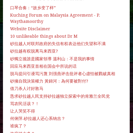
口琴合奏：“故乡变了样”
Kuching Forum on Malaysia Agreement - P.
Waythamoorthy
Website Disclaimer
10 unlikeable things about Dr M
砂拉越人对联邦政府的失信有权表达他们失望和不满
砂拉越有权脱离马来西亚?
砂獨立後誰是國家領導 溫利山：不是我的事情
回应马来西亚首相在国会中所说的话
脱马提问引谩骂污蔑 刘强燕评击批评者心虚怕被戮破真相
砂擁自我決策權力 黃錦河：為何要被對付?
借刀杀人讨好敦马
恳求砂拉越人民支持砂拉越独立探索中的肯雅兰全民党
骂农民活该？！
让人哭笑不得
何俐萍.砂拉越人还心系纳吉？
谁疯了？