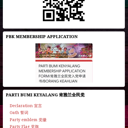
PBK MEMBERSHIP APPLICATION
PARTI BUMI KEYALANG 肯雅兰全民党
Declaration 宣言
Oath 誓词
Party emblem 党徽
Party Flag 党旗