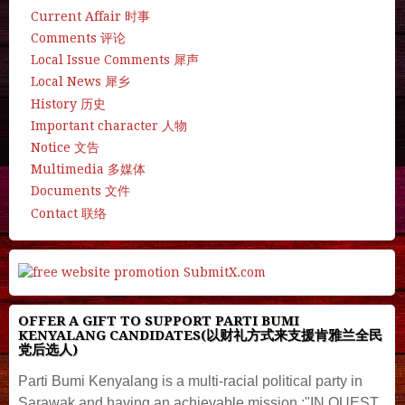
Current Affair 时事
Comments 评论
Local Issue Comments 犀声
Local News 犀乡
History 历史
Important character 人物
Notice 文告
Multimedia 多媒体
Documents 文件
Contact 联络
OFFER A GIFT TO SUPPORT PARTI BUMI
KENYALANG CANDIDATES(以财礼方式来支援肯雅兰全民
党后选人)
Parti Bumi Kenyalang is a multi-racial political party in
Sarawak and having an achievable mission :"IN QUEST