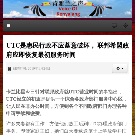
UTC是惠民行政不应蓄意破坏， 联邦希盟政
府应即恢复最初服务时间
创建时间: 2019年1月24日
卡兰比星
今日
针对联邦政府就UTC营业时间
的事指出，
UTC设立的初衷
是提供一个
综合各政府部门服务中心区，
让人民在非办公时间，方便到各个不同政府部门办理各种
申请手续和缴费
。
许多夫妻都有工作，方便他们放工后到UTC办理政府部门
事务。即便家庭主妇，她们白天要载送孩子上学放学并忙