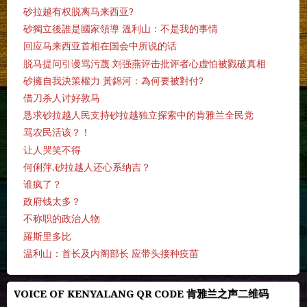
砂拉越有权脱离马来西亚?
砂獨立後誰是國家領導 溫利山：不是我的事情
回应马来西亚首相在国会中所说的话
脱马提问引谩骂污蔑 刘强燕评击批评者心虚怕被戮破真相
砂擁自我決策權力 黃錦河：為何要被對付?
借刀杀人讨好敦马
恳求砂拉越人民支持砂拉越独立探索中的肯雅兰全民党
骂农民活该？！
让人哭笑不得
何俐萍.砂拉越人还心系纳吉？
谁疯了？
政府钱太多？
不称职的政治人物
羅斯里多比
温利山：首长及内阁部长 应带头接种疫苗
VOICE OF KENYALANG QR CODE 肯雅兰之声二维码