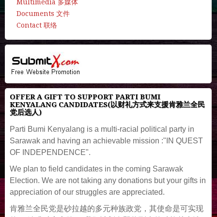
Multimedia 多媒体
Documents 文件
Contact 联络
OFFER A GIFT TO SUPPORT PARTI BUMI
KENYALANG CANDIDATES(以财礼方式来支援肯雅兰全民
党后选人)
Parti Bumi Kenyalang is a multi-racial political party in
Sarawak and having an achievable mission :"IN QUEST
OF INDEPENDENCE".
We plan to field candidates in the coming Sarawak
Election. We are not taking any donations but your gifts in
appreciation of our struggles are appreciated.
肯雅兰全民党是砂拉越的多元种族政党，其使命是可实现