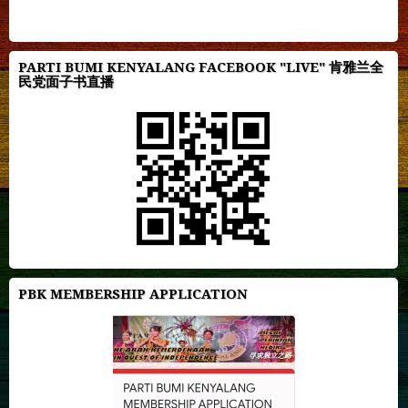
PARTI BUMI KENYALANG FACEBOOK "LIVE" 肯雅兰全
民党面子书直播
PBK MEMBERSHIP APPLICATION