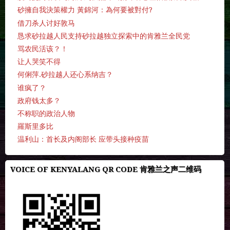
砂擁自我決策權力 黃錦河：為何要被對付?
借刀杀人讨好敦马
恳求砂拉越人民支持砂拉越独立探索中的肯雅兰全民党
骂农民活该？！
让人哭笑不得
何俐萍.砂拉越人还心系纳吉？
谁疯了？
政府钱太多？
不称职的政治人物
羅斯里多比
温利山：首长及内阁部长 应带头接种疫苗
VOICE OF KENYALANG QR CODE 肯雅兰之声二维码