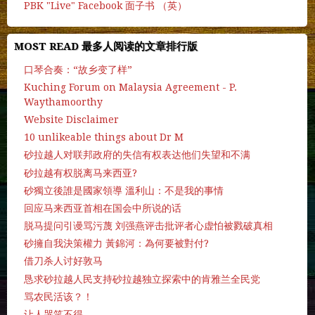
PBK "Live" Facebook 面子书 （英）
MOST READ 最多人阅读的文章排行版
口琴合奏：“故乡变了样”
Kuching Forum on Malaysia Agreement - P.
Waythamoorthy
Website Disclaimer
10 unlikeable things about Dr M
砂拉越人对联邦政府的失信有权表达他们失望和不满
砂拉越有权脱离马来西亚?
砂獨立後誰是國家領導 溫利山：不是我的事情
回应马来西亚首相在国会中所说的话
脱马提问引谩骂污蔑 刘强燕评击批评者心虚怕被戮破真相
砂擁自我決策權力 黃錦河：為何要被對付?
借刀杀人讨好敦马
恳求砂拉越人民支持砂拉越独立探索中的肯雅兰全民党
骂农民活该？！
让人哭笑不得