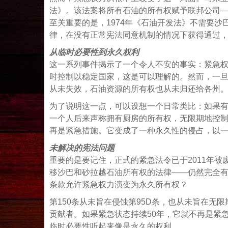
法》。该法案将所有石油的所有权赋予联邦公司——
至关重要的是，1974年《石油开发法》不需要
律，在没有正常宪法同意机制的情况下获得通过
从临时必要性到永久权利
这一系列事件揭示了一个令人不安的事实：紧急
时控制以稳定国家，这是可以理解的。然而，一旦
从未失效，石油资源的所有权也从未归还给各州
为了说明这一点，可以设想一个日常类比：如果
一个人后来声称拥有厨房的所有权，无限期地控制
再是紧急措施。它变成了一种永久性的侵占，以
未解决的宪法问题
重要的是要记住，正式的紧急法令已于2011年
移沙巴和砂拉越石油所有权的法律——仍然完全
条款允许紧急权力演变为永久所有权？
第150条从未旨在侵蚀第95D条，也从未旨在无
贡献者。如果紧急状态持续50年，它就不再是紧
临时必要性听起来像是永久的权利。