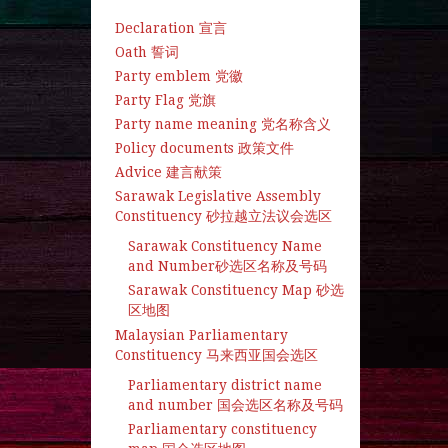
Declaration 宣言
Oath 誓词
Party emblem 党徽
Party Flag 党旗
Party name meaning 党名称含义
Policy documents 政策文件
Advice 建言献策
Sarawak Legislative Assembly
Constituency 砂拉越立法议会选区
Sarawak Constituency Name
and Number砂选区名称及号码
Sarawak Constituency Map 砂选
区地图
Malaysian Parliamentary
Constituency 马来西亚国会选区
Parliamentary district name
and number 国会选区名称及号码
Parliamentary constituency