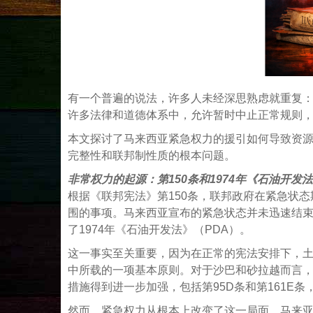
有一个普遍的说法，许多人未经深思熟虑就重复
许多法律和道德体系中，允许暂时中止正常规则
本文探讨了马来西亚紧急权力的援引如何导致资
完整性和联邦制性质的根本问题。
非常权力的起源：第150条和1974年《石油开发法
根据《联邦宪法》第150条，联邦政府在紧急状
围的事项。马来西亚宣布的紧急状态并未迅速结束
了1974年《石油开发法》（PDA）。
这一事实至关重要，因为在正常的宪法安排下，
中所载的一项基本原则。对于沙巴和砂拉越而言，这一
措施得到进一步加强，包括第95D条和第161E
然而，紧急权力从根本上改变了这一局面。马来亚主