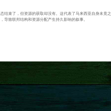
状态结束了，但资源的获取却没有。这代表了马来西亚自身未竟
避，导致联邦结构和资源分配产生持久影响的叙事。
#google.com #MA63 #PDA74 #TSA2012 #MALAYSIA #SARAWAK
 #UN #FEDERAL #DUN