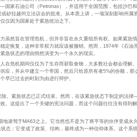
国家石油公司（Petronas），并适用于全国范围，包括沙巴
沙巴或砂拉越州立法议会的批准。从本质上讲，一项深刻影响州属
，仅仅因为国家处于紧急统治之下。
权力虽然旨在管理危机，但并非旨在永久重组所有权。如果紧急
稳定恢复，这种非常权力就应该被撤销。然而，1974年《石油
。紧急状态的理由悄然演变为一个永久的现实。
有人在危机期间仅仅为了生存而获取食物，大多数社会都会理解
供应，并从中建立一个帝国，然后只给原所有者5%的份额，那
一个早已过去的时刻为由进行辩护。
被废除。紧急状态已正式结束。然而，在该紧急状态下制定的法律
有效。这提出了一个关键的宪法问题，而这个问题往往没有得到
限期地凌驾于MA63之上。它当然也不是为了将平等的伙伴变成永
急状态；它变成了政策、结构，最终成为一种信仰体系。这个系