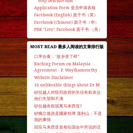
map 国会选区地图
Application Form 党员申请表格
Facebook (English) 面子书（英）
Facebook (Chinese) 面子书（华）
PBK "Live" Facebook 面子书 （英）
MOST READ 最多人阅读的文章排行版
口琴合奏：“故乡变了样”
Kuching Forum on Malaysia
Agreement - P. Waythamoorthy
Website Disclaimer
10 unlikeable things about Dr M
砂拉越人对联邦政府的失信有权表达
他们失望和不满
砂拉越有权脱离马来西亚?
砂獨立後誰是國家領導 溫利山：不是
我的事情
回应马来西亚首相在国会中所说的话