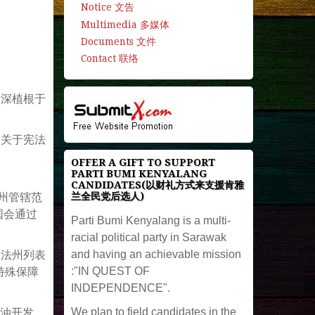
Notice 文告
Multimedia 多媒体
Documents 文件
Contact 联络
深深植根于
了关于宪法
OFFER A GIFT TO SUPPORT
PARTI BUMI KENYALANG
CANDIDATES(以财礼方式来支援肯雅
兰全民党后选人)
州管辖范
国会通过
Parti Bumi Kenyalang is a multi-
racial political party in Sarawak
and having an achievable mission
宪法州列表
:"IN QUEST OF
特殊保障
INDEPENDENCE".
We plan to field candidates in the
石油开发