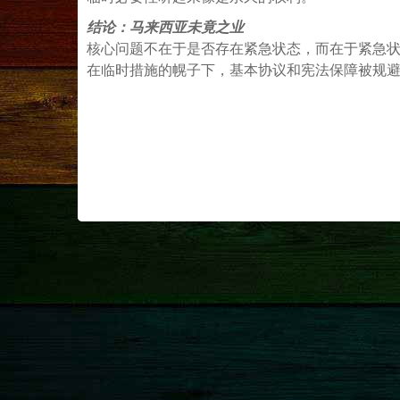
结论：马来西亚未竟之业
核心问题不在于是否存在紧急状态，而在于紧急
在临时措施的幌子下，基本协议和宪法保障被规
#chatgpt #deepseek #grok #manus #gemini 
#INDEPENDENCE #PETRO #PETRONAS #IGC