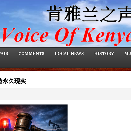
FAIR
COMMENTS
LOCAL NEWS
HISTORY
MU
造永久现实