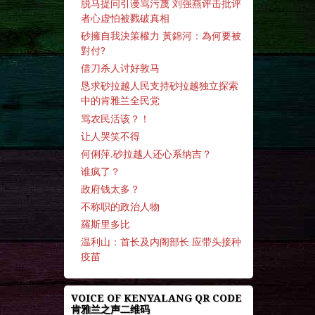
脱马提问引谩骂污蔑 刘强燕评击批评
者心虚怕被戮破真相
砂擁自我決策權力 黃錦河：為何要被
對付?
借刀杀人讨好敦马
恳求砂拉越人民支持砂拉越独立探索
中的肯雅兰全民党
骂农民活该？！
让人哭笑不得
何俐萍.砂拉越人还心系纳吉？
谁疯了？
政府钱太多？
不称职的政治人物
羅斯里多比
温利山：首长及内阁部长 应带头接种
疫苗
VOICE OF KENYALANG QR CODE
肯雅兰之声二维码