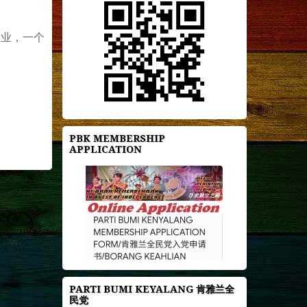
之业，一个
 #PBK
PBK MEMBERSHIP
APPLICATION
PARTI BUMI KEYALANG 肯雅兰全
民党