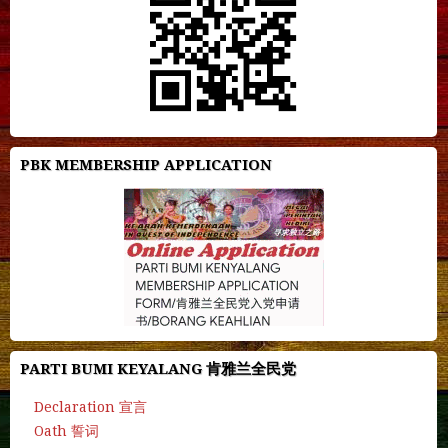
PBK MEMBERSHIP APPLICATION
PARTI BUMI KEYALANG 肯雅兰全民党
Declaration 宣言
Oath 誓词