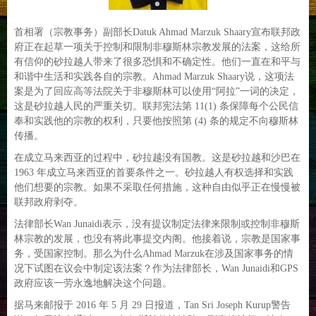
首相署（宗教事务）副部长Datuk Ahmad Marzuk Shaary宣布联邦政
府正在起草一项关于控制和限制非穆斯林宗教发展的法案，这给所
有信仰的砂拉越人带来了很多恐惧和不确定性。他们一直在和平与
和谐中生活和实践各自的宗教。Ahmad Marzuk Shaary说，这项法
案是为了回应高等法院关于非穆斯林可以使用“阿拉”一词的决定，
这是砂拉越人民的严重关切。联邦宪法第 11(1) 条保障每个公民信
奉和实践他的宗教的权利，只要他按照第 (4) 条的规定不向穆斯林
传播。
在成立马来西亚的过程中，砂拉越没有国教。这是砂拉越和沙巴在
1963 年成立马来西亚的首要条件之一。砂拉越人有权选择和实践
他们想要的宗教。如果不采取任何措施，这种自由似乎正在慢慢被
联邦政府剥夺。
法律部长Wan Junaidi表示，没有提议制定法律来限制或控制非穆斯
林宗教的发展，也没有将此事提交内阁。他接着说，宗教是国家事
务，受国家控制。那么为什么Ahmad Marzuk在涉及国家事务的情
况下试图在议会中制定该法案？作为法律部长，Wan Junaidi和GPS
政府应该一劳永逸地解决这个问题。
据马来邮报于 2016 年 5 月 29 日报道，Tan Sri Joseph Kurup警告