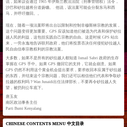
说，如果议会通过 1965 年伊斯兰教法法院（刑事管辖权）法令，
沙巴和砂拉越将分道扬镳。. 他说，该法案可能会分裂东马和西
马，并呼吁撤回。。
现在，随着一项法案即将出台以限制和控制非穆斯林宗教的发展，
这个问题变得更加重要。GPS 应该知道他们被选为代表和保护砂拉
越人民的利益，这包括实践自己宗教的自由。这是时候 GPS 站出
来，一劳永逸地告诉联邦政府，他们将投票否决任何侵犯砂拉越人
民自由信奉宗教权利的宗教法案。
大多数，如果不是所有的砂拉越人都知道 Ismail Sabri 政府的生存
掌握在 GPS 手中。如果 GPS 撤回它的支持，它就会崩溃。如果
GPS 仍然不利用这个黄金机会提出要求，要求收回本应属于砂拉越
的东西，并结束这个宗教问题，我们还可以相信他们代表和争取砂
拉越的权利吗？Wan Junaidi出任法律部长，不要再令砂拉越人失
望，被扔到公车底下。
唐玉友
南区政治事务主任
Parti Bumi Kenyalang
CHINESE CONTENTS MENU 中文目录