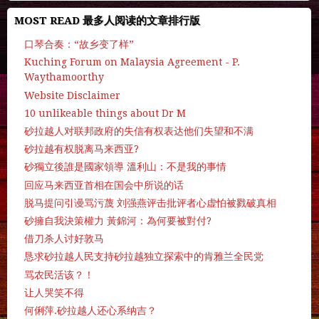
MOST READ 最多人阅读的文章排行版
口琴合奏：“故乡变了样”
Kuching Forum on Malaysia Agreement - P.
Waythamoorthy
Website Disclaimer
10 unlikeable things about Dr M
砂拉越人对联邦政府的失信有权表达他们失望和不满
砂拉越有权脱离马来西亚?
砂獨立後誰是國家領導 溫利山：不是我的事情
回应马来西亚首相在国会中所说的话
脱马提问引谩骂污蔑 刘强燕评击批评者心虚怕被戮破真相
砂擁自我決策權力 黃錦河：為何要被對付?
借刀杀人讨好敦马
恳求砂拉越人民支持砂拉越独立探索中的肯雅兰全民党
骂农民活该？！
让人哭笑不得
何俐萍.砂拉越人还心系纳吉？