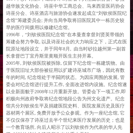
越华族文化协会、诗巫中华工商总会、马来西亚医药协会
诗巫分会、诗巫酒店与旅游协会遂发起成立“刘钦侯医院纪
念馆”筹建委员会; 并向当局争取将旧医院其中一栋历史较
早的医疗间拨用以修建纪念馆。
1996年，“刘钦侯医院纪念馆”在本曼查拿督刘贤英带领的
筹建会努力争取, 以及诗巫社会的大力响应之下，正式在医
院原址地段设立，并于同年8月, 由当时砂拉越州第一副首
长拿督巴丁宜丹斯里黄顺开医生主持开幕。
2005年, 刘钦侯医院被拆除, 仅留下纪念馆一栋建筑物。由
于医院旧址大部份被征用以扩建诗巫城市广场，因此有数
年的时间, 纪念馆处于半闗闭状态。为因应周围的发展, 管
委会对纪念馆进行提升工作, 全面改进馆内设施。纪念馆遂
以全新面貌于2008年12月重新开放。管委会下一项工作,即
积极向州政府争取将纪念馆地段公告为州文化遗产。纪念
馆共分刘钦侯生平及捐建医院史料、医院发展历史及医疗
器材两个展区, 免费开放予公众参观。作为一座纪念馆, 它
不仅仅保存了诗巫过去半个世纪来医疗发展的历史；也是
一个教育场所, 向后人昭示了以刘钦侯作为代表的华人先