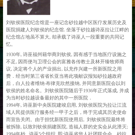
刘钦侯医院纪念馆是一座记念砂拉越中区医疗发展历史及
医院捐建人刘钦侯的纪念馆. 坐落于砂拉越诗巫拉让江畔的
纪念馆占地虽不算大, 却承载了诗巫人一段重要的共同记
忆。
1930年, 诗巫福州籍华商刘钦侯, 因有感于当地医疗设施之
不足, 因而便与卫理公会的富雅各传教士及林开臻牧师商
议, 决定将个人的产业捐出, 以充作兴建一所新医院之用
费．经当时第三省省长亚当将此项献议报知砂拉越政府
后，白人拉者维纳‧布律克欣然接纳, 并同意新医院会以刘
钦侯的姓名命名。刘钦侯医院随后于1936年正式落成, 并成
为当时砂拉越设备最好的其中一所医院．
1994年, 诗巫新中央医院建竣启用, 刘钦侯医院为拉让江流
域人民提供医疗服务经一甲子之后，终于完成其历史使命
而宣告关闭。由于担忧新医院使用后, 刘钦侯医院最终将
被拆除, 以致刘钦侯捐建医院, 造福人群的史实会从此湮灭;
1994年杪, 诗巫5个组织, 即:诗巫省华人社团联合会、砂拉