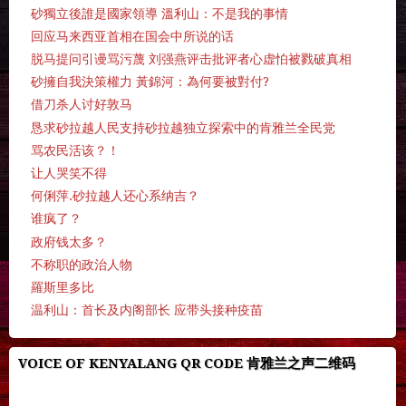
砂獨立後誰是國家領導 溫利山：不是我的事情
回应马来西亚首相在国会中所说的话
脱马提问引谩骂污蔑 刘强燕评击批评者心虚怕被戮破真相
砂擁自我決策權力 黃錦河：為何要被對付?
借刀杀人讨好敦马
恳求砂拉越人民支持砂拉越独立探索中的肯雅兰全民党
骂农民活该？！
让人哭笑不得
何俐萍.砂拉越人还心系纳吉？
谁疯了？
政府钱太多？
不称职的政治人物
羅斯里多比
温利山：首长及内阁部长 应带头接种疫苗
VOICE OF KENYALANG QR CODE 肯雅兰之声二维码