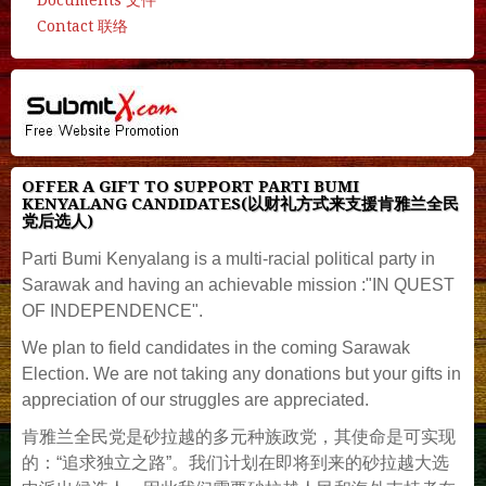
Documents 文件
Contact 联络
OFFER A GIFT TO SUPPORT PARTI BUMI
KENYALANG CANDIDATES(以财礼方式来支援肯雅兰全民
党后选人)
Parti Bumi Kenyalang is a multi-racial political party in
Sarawak and having an achievable mission :"IN QUEST
OF INDEPENDENCE".
We plan to field candidates in the coming Sarawak
Election. We are not taking any donations but your gifts in
appreciation of our struggles are appreciated.
肯雅兰全民党是砂拉越的多元种族政党，其使命是可实现
的：“追求独立之路”。我们计划在即将到来的砂拉越大选