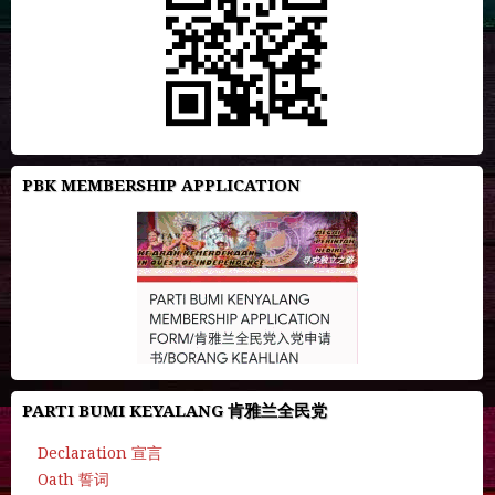
PBK MEMBERSHIP APPLICATION
PARTI BUMI KEYALANG 肯雅兰全民党
Declaration 宣言
Oath 誓词