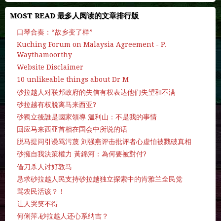
MOST READ 最多人阅读的文章排行版
口琴合奏：“故乡变了样”
Kuching Forum on Malaysia Agreement - P.
Waythamoorthy
Website Disclaimer
10 unlikeable things about Dr M
砂拉越人对联邦政府的失信有权表达他们失望和不满
砂拉越有权脱离马来西亚?
砂獨立後誰是國家領導 溫利山：不是我的事情
回应马来西亚首相在国会中所说的话
脱马提问引谩骂污蔑 刘强燕评击批评者心虚怕被戮破真相
砂擁自我決策權力 黃錦河：為何要被對付?
借刀杀人讨好敦马
恳求砂拉越人民支持砂拉越独立探索中的肯雅兰全民党
骂农民活该？！
让人哭笑不得
何俐萍.砂拉越人还心系纳吉？